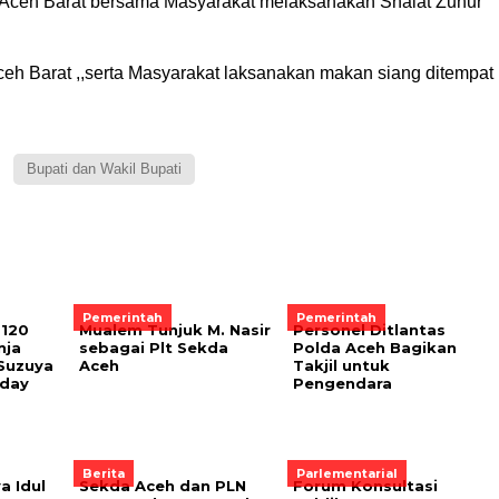
ti Aceh Barat bersama Masyarakat melaksanakan Shalat Zuhur
ceh Barat ,,serta Masyarakat laksanakan makan siang ditempat
Bupati dan Wakil Bupati
Pemerintah
Pemerintah
120
Mualem Tunjuk M. Nasir
Personel Ditlantas
nja
sebagai Plt Sekda
Polda Aceh Bagikan
 Suzuya
Aceh
Takjil untuk
day
Pengendara
Berita
Parlementarial
a Idul
Sekda Aceh dan PLN
Forum Konsultasi