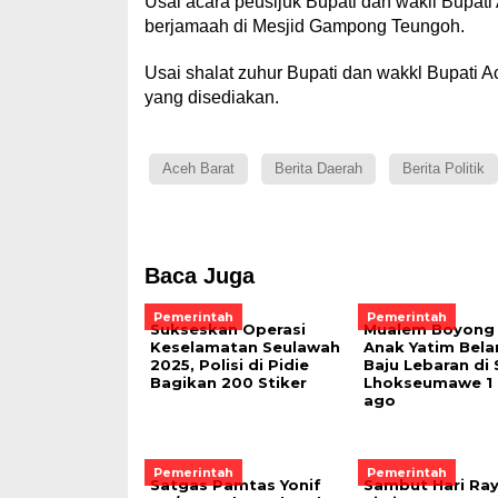
Usai acara peusijuk Bupati dan wakil Bupa
berjamaah di Mesjid Gampong Teungoh.
Usai shalat zuhur Bupati dan wakkl Bupati A
yang disediakan.
Aceh Barat
Berita Daerah
Berita Politik
Baca Juga
Pemerintah
Pemerintah
Sukseskan Operasi
Mualem Boyong 
Keselamatan Seulawah
Anak Yatim Bela
2025, Polisi di Pidie
Baju Lebaran di
Bagikan 200 Stiker
Lhokseumawe 1 
ago
Pemerintah
Pemerintah
Satgas Pamtas Yonif
Sambut Hari Ray