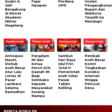
Syukri A.
Fajar
Perdana
Usulan
Jalil
Harapan
OPD
Pengangkata
Bergabung
Bupati dan
di Retret
Walikota
Akademi
Terpilih ke
Militer
Mendagri
Magelang
Pemerintah
Pemerintah
Pemerintah
Pemerintah
Antisipasi
Pangdam
Sambut
Pemkab
Macet,
IM dan
Hari Raya
Aceh Besar
Dishub
Ketua
Idul Fitri
Komit
Aceh Besar
Persit KCK
1446 H
Tingkatkan
Atur Lalu
Daerah IM
Pemerintah
Koneksi
Lintas di
Bagi
Aceh Gelar
Internet
Pasar
Sembako
Pawai
Hingga
Lambaro
kepada
Takbir
Pelosok
Selama
Masyarakat
Keliling
Desa
Ramadhan
Kurang
Mampu
BERITA POPULER