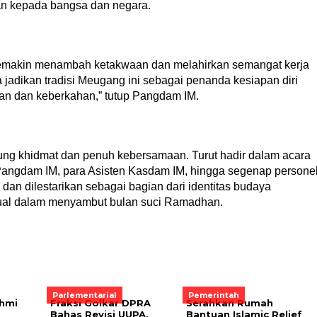
n kepada bangsa dan negara.
semakin menambah ketakwaan dan melahirkan semangat kerja
ta jadikan tradisi Meugang ini sebagai penanda kesiapan diri
n dan keberkahan,” tutup Pangdam IM.
ng khidmat dan penuh kebersamaan. Turut hadir dalam acara
 Pangdam IM, para Asisten Kasdam IM, hingga segenap persone
a dan dilestarikan sebagai bagian dari identitas budaya
tual dalam menyambut bulan suci Ramadhan.
Parlementarial
Pemerintah
ahmi
Fraksi Golkar DPRA
Serahkan Rumah
Bahas Revisi UUPA,
Bantuan Islamic Relief