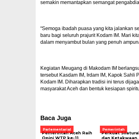
semakin memantapkan semangat pengabdia
“Semoga ibadah puasa yang kita jalankan 
baru bagi seluruh prajurit Kodam IM. Mari ki
dalam menyambut bulan yang penuh ampuna
Kegiatan Meugang di Makodam IM berlangsu
tersebut Kasdam IM, Irdam IM, Kapok Sahli
Kodam IM. Diharapkan tradisi ini terus dijag
masyarakat Aceh dan bentuk kesiapan spiri
Baca Juga
Parlementarial
Pemerintah
Pemerintah Aceh Raih
Perkuat Silatur
Opini WTP ke-11
dan Ketakwaan,