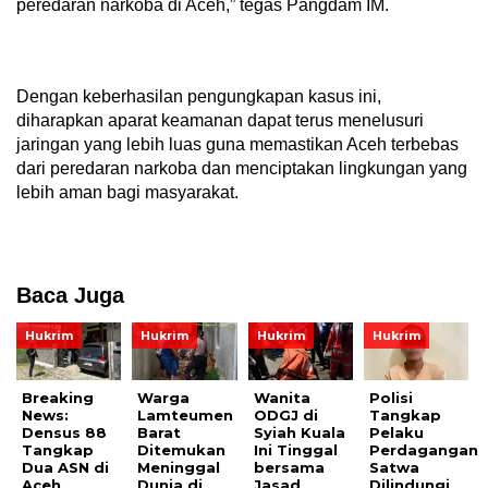
peredaran narkoba di Aceh,” tegas Pangdam IM.
Dengan keberhasilan pengungkapan kasus ini,
diharapkan aparat keamanan dapat terus menelusuri
jaringan yang lebih luas guna memastikan Aceh terbebas
dari peredaran narkoba dan menciptakan lingkungan yang
lebih aman bagi masyarakat.
Baca Juga
Hukrim
Hukrim
Hukrim
Hukrim
Breaking
Warga
Wanita
Polisi
News:
Lamteumen
ODGJ di
Tangkap
Densus 88
Barat
Syiah Kuala
Pelaku
Tangkap
Ditemukan
Ini Tinggal
Perdagangan
Dua ASN di
Meninggal
bersama
Satwa
Aceh,
Dunia di
Jasad
Dilindungi