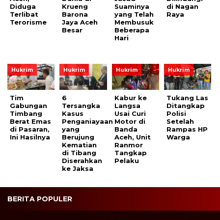
Diduga
Krueng
Suaminya
di Nagan
Terlibat
Barona
yang Telah
Raya
Terorisme
Jaya Aceh
Membusuk
Besar
Beberapa
Hari
Hukrim
Hukrim
Hukrim
Hukrim
Tim
6
Kabur ke
Tukang Las
Gabungan
Tersangka
Langsa
Ditangkap
Timbang
Kasus
Usai Curi
Polisi
Berat Emas
Penganiayaan
Motor di
Setelah
di Pasaran,
yang
Banda
Rampas HP
Ini Hasilnya
Berujung
Aceh, Unit
Warga
Kematian
Ranmor
di Tibang
Tangkap
Diserahkan
Pelaku
ke Jaksa
BERITA POPULER