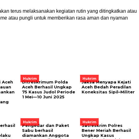
akan terus melaksanakan kegiatan rutin yang ditingkatkan atau
sme atau pungli untuk memberikan rasa aman dan nyaman
Hukrim
Hukrim
i Aceh
Ditreskrimum Polda
Jaksa Menyapa Kejati
lauan
Aceh Berhasil Ungkap
Aceh Bedah Peradilan
mankan
75 Kasus Judol Periode
Koneksitas Sipil–Militer
1 Mei—10 Juni 2025
rang
Hukrim
Hukrim
erhasil
Pengedar dan Paket
Satreskrim Polres
Sabu berhasil
Bener Meriah Berhasil
laku
diamankan Anggota
Ungkap Kasus