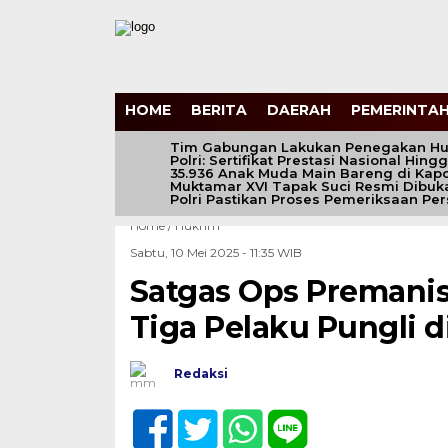
HOME
BERITA
DAERAH
PEMERINTAH
Tim Gabungan Lakukan Penegakan Hu
Polri: Sertifikat Prestasi Nasional Hin
35.936 Anak Muda Main Bareng di Kapol
Muktamar XVI Tapak Suci Resmi Dibuk
Polri Pastikan Proses Pemeriksaan Pe
Home /
Hukrim
Sabtu, 10 Mei 2025 - 11:35 WIB
Satgas Ops Premani
Tiga Pelaku Pungli d
Redaksi