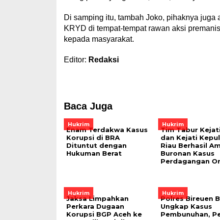
Di samping itu, tambah Joko, pihaknya juga 
KRYD di tempat-tempat rawan aksi premani
kepada masyarakat.
Editor:
Redaksi
Baca Juga
Hukrim
Hukrim
Enam Terdakwa Kasus
Tim Tabur Kejat
Korupsi di BRA
dan Kejati Kepu
Dituntut dengan
Riau Berhasil A
Hukuman Berat
Buronan Kasus
Perdagangan O
Hukrim
Hukrim
Jaksa Limpahkan
Polres Bireuen B
Perkara Dugaan
Ungkap Kasus
Korupsi BGP Aceh ke
Pembunuhan, Pe