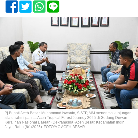
Pj Bupati Aceh Besar, Muhammad Iswanto, S.STP, MM menerima kunjungan
silaturrahmi panitia Aceh Tropical Forest Journey 2025 di Gedung Dewan
Kerajinan Nasional Daerah (Dekranasda) Aceh Besar, Kecamatan Ingin
Jaya, Rabu (8/1/2025). FOTO/MC ACEH BESAR.