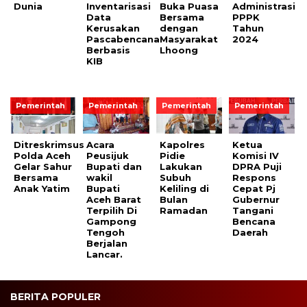
Dunia
Inventarisasi
Buka Puasa
Administrasi
Data
Bersama
PPPK
Kerusakan
dengan
Tahun
Pascabencana
Masyarakat
2024
Berbasis
Lhoong
KIB
Pemerintah
Pemerintah
Pemerintah
Pemerintah
Ditreskrimsus
Acara
Kapolres
Ketua
Polda Aceh
Peusijuk
Pidie
Komisi IV
Gelar Sahur
Bupati dan
Lakukan
DPRA Puji
Bersama
wakil
Subuh
Respons
Anak Yatim
Bupati
Keliling di
Cepat Pj
Aceh Barat
Bulan
Gubernur
Terpilih Di
Ramadan
Tangani
Gampong
Bencana
Tengoh
Daerah
Berjalan
Lancar.
BERITA POPULER