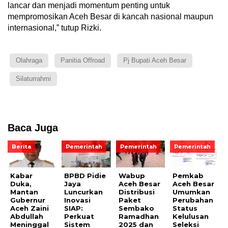
lancar dan menjadi momentum penting untuk
mempromosikan Aceh Besar di kancah nasional maupun
internasional,” tutup Rizki.
Olahraga
Panitia Offroad
Pj Bupati Aceh Besar
Silaturrahmi
Baca Juga
Berita
Pemerintah
Pemerintah
Pemerintah
Kabar
BPBD Pidie
Wabup
Pemkab
Duka,
Jaya
Aceh Besar
Aceh Besar
Mantan
Luncurkan
Distribusi
Umumkan
Gubernur
Inovasi
Paket
Perubahan
Aceh Zaini
SIAP:
Sembako
Status
Abdullah
Perkuat
Ramadhan
Kelulusan
Meninggal
Sistem
2025 dan
Seleksi