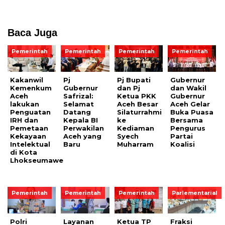
Baca Juga
Pemerintah
Pemerintah
Pemerintah
Pemerintah
Kakanwil
Pj
Pj Bupati
Gubernur
Kemenkum
Gubernur
dan Pj
dan Wakil
Aceh
Safrizal:
Ketua PKK
Gubernur
lakukan
Selamat
Aceh Besar
Aceh Gelar
Penguatan
Datang
Silaturrahmi
Buka Puasa
IRH dan
Kepala BI
ke
Bersama
Pemetaan
Perwakilan
Kediaman
Pengurus
Kekayaan
Aceh yang
Syech
Partai
Intelektual
Baru
Muharram
Koalisi
di Kota
Lhokseumawe
Pemerintah
Pemerintah
Pemerintah
Parlementarial
Polri
Layanan
Ketua TP
Fraksi