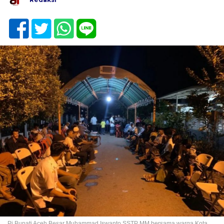
Pj Bupati Aceh Besar Muhammad Iswanto SSTP MM bersama warga Kota