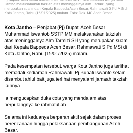
Jantho melaksanakan takziah atas meninggalnya alm. Tarmizi, yang
merupakan suami dari Kepala Bappeda Aceh Besar, Rahmawati S.Pd MSi di
Kota Jantho, Rabu (15/01/2025) malam. Foto: Dok. MC Aceh Besar
Kota Jantho –
Penjabat (Pj) Bupati Aceh Besar
Muhammad Iswantob SSTP MM melaksanakan takziah
atas meninggalnya Alm Tarmizi SH yang merupakan suami
dari Kepala Bappeda Aceh Besar, Rahmawati S.Pd MSi di
Kota Jantho, Rabu (15/01/2025) malam.
Pada kesempatan tersebut, warga Kota Jantho juga terlihat
memadati kediaman Rahmawati, Pj Bupati Iswanto selain
disambut ahlul bait juga terlihat menyalami jamaah takziah
lainnya.
Ia mengucapkan duka cota yang mendalam atas
berpulangnya ke rahmatullah.
Selama ini keduanya berperan aktif sejak dalam proses
perencanaan hingga pelaksanaan pembangunan Aceh
Besar.