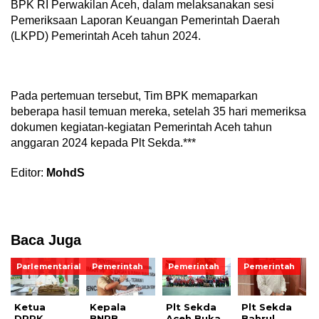
BPK RI Perwakilan Aceh, dalam melaksanakan sesi
Pemeriksaan Laporan Keuangan Pemerintah Daerah
(LKPD) Pemerintah Aceh tahun 2024.
Pada pertemuan tersebut, Tim BPK memaparkan
beberapa hasil temuan mereka, setelah 35 hari memeriksa
dokumen kegiatan-kegiatan Pemerintah Aceh tahun
anggaran 2024 kepada Plt Sekda.***
Editor:
MohdS
Baca Juga
Parlementarial
Pemerintah
Pemerintah
Pemerintah
Ketua
Kepala
Plt Sekda
Plt Sekda
DPRK
BNPB
Aceh Buka
Bahrul