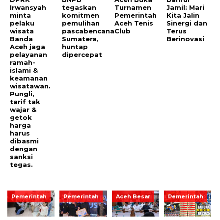
Irwansyah
tegaskan
Turnamen
Jamil: Mari
minta
komitmen
Pemerintah
Kita Jalin
pelaku
pemulihan
Aceh Tenis
Sinergi dan
wisata
pascabencana
Club
Terus
Banda
Sumatera,
Berinovasi
Aceh jaga
huntap
pelayanan
dipercepat
ramah-
islami &
keamanan
wisatawan.
Pungli,
tarif tak
wajar &
getok
harga
harus
dibasmi
dengan
sanksi
tegas.
Pemerintah
Pemerintah
Aceh Besar
Pemerintah