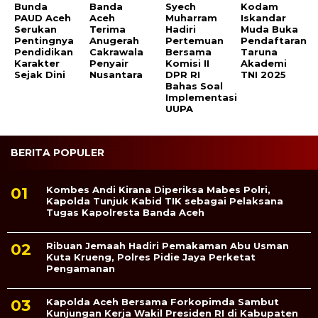
Bunda
Banda
Syech
Kodam
PAUD Aceh
Aceh
Muharram
Iskandar
Serukan
Terima
Hadiri
Muda Buka
Pentingnya
Anugerah
Pertemuan
Pendaftaran
Pendidikan
Cakrawala
Bersama
Taruna
Karakter
Penyair
Komisi II
Akademi
Sejak Dini
Nusantara
DPR RI
TNI 2025
Bahas Soal
Implementasi
UUPA
BERITA POPULER
Kombes Andi Kirana Diperiksa Mabes Polri,
Kapolda Tunjuk Kabid TIK sebagai Pelaksana
Tugas Kapolresta Banda Aceh
Ribuan Jemaah Hadiri Pemakaman Abu Usman
Kuta Krueng, Polres Pidie Jaya Perketat
Pengamanan
Kapolda Aceh Bersama Forkopimda Sambut
Kunjungan Kerja Wakil Presiden RI di Kabupaten