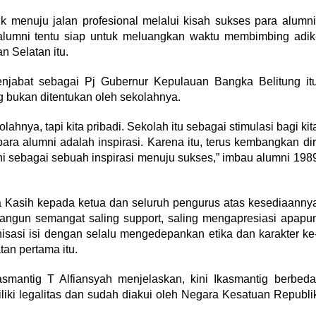
k menuju jalan profesional melalui kisah sukses para alumni
alumni tentu siap untuk meluangkan waktu membimbing adik
n Selatan itu.
njabat sebagai Pj Gubernur Kepulauan Bangka Belitung it
bukan ditentukan oleh sekolahnya.
hnya, tapi kita pribadi. Sekolah itu sebagai stimulasi bagi kit
ra alumni adalah inspirasi. Karena itu, terus kembangkan dir
i sebagai sebuah inspirasi menuju sukses,” imbau alumni 198
a Kasih kepada ketua dan seluruh pengurus atas kesediaanny
ngun semangat saling support, saling mengapresiasi apapu
isasi isi dengan selalu mengedepankan etika dan karakter ke
an pertama itu.
mantig T Alfiansyah menjelaskan, kini Ikasmantig berbeda
iki legalitas dan sudah diakui oleh Negara Kesatuan Republi