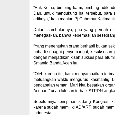
“Pak Ketua, bimbing kami, bimbing adik-adi
Dan, untuk mendukung hal tersebut, para 
adiknya,” kata mantan Pj Gubernur Kalimanta
Dalam sambutannya, pria yang pernah me
menegaskan, bahwa keberhasilan seseorang 
“Yang menentukan orang berhasil bukan sekola
pribadi sebagai penyemangat, kesuksesan pa
dengan menjadikan kisah sukses para alumn
Smantig Banda Aceh itu.
“Oleh karena itu, kami menyampaikan terim
meluangkan waktu mengurus Ikasmantig. Ba
pencapaian teman. Mari kita besarkan organ
Acehan,” ucap lulusan terbaik STPDN angkat
Sebelumnya, pimpinan sidang Kongres Ikas
karena sudah memiliki AD/ART, sudah memil
Indonesia.