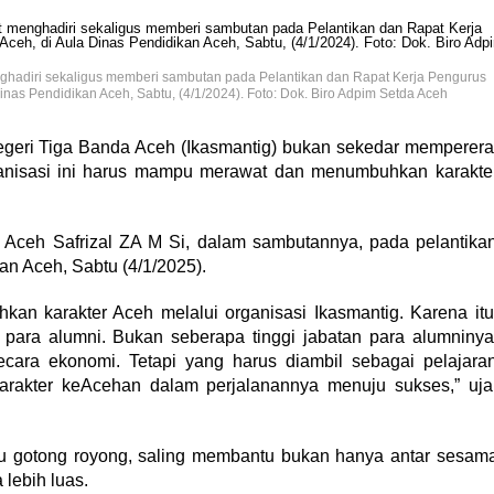
menghadiri sekaligus memberi sambutan pada Pelantikan dan Rapat Kerja Pengurus
nas Pendidikan Aceh, Sabtu, (4/1/2024). Foto: Dok. Biro Adpim Setda Aceh
geri Tiga Banda Aceh (Ikasmantig) bukan sekedar memperera
organisasi ini harus mampu merawat dan menumbuhkan karakte
r Aceh Safrizal ZA M Si, dalam sambutannya, pada pelantika
an Aceh, Sabtu (4/1/2025).
n karakter Aceh melalui organisasi Ikasmantig. Karena itu
para alumni. Bukan seberapa tinggi jabatan para alumninya
ara ekonomi. Tetapi yang harus diambil sebagai pelajara
rakter keAcehan dalam perjalanannya menuju sukses,” uja
rlu gotong royong, saling membantu bukan hanya antar sesam
lebih luas.