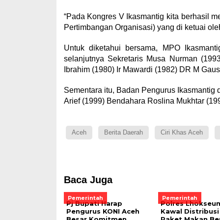
“Pada Kongres V Ikasmantig kita berhasil m
Pertimbangan Organisasi) yang di ketuai ole
Untuk diketahui bersama, MPO Ikasmantig
selanjutnya Sekretaris Musa Nurman (1993
Ibrahim (1980) Ir Mawardi (1982) DR M Gaus
Sementara itu, Badan Pengurus Ikasmantig di
Arief (1999) Bendahara Roslina Mukhtar (199
Aceh
Berita Daerah
Ciri Khas Aceh
Baca Juga
Pemerintah
Pemerintah
Pj Bupati Harap
Polres Lhokse
Pengurus KONI Aceh
Kawal Distribusi
Besar Komitmen
Paket Makan Ber