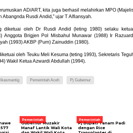
erumuskan AD/ART, kita juga berhasil melahirkan MPO (Majeli
h Abangnda Rusdi Andid,” ujar T Alfiansyah.
 diketuai oleh Dr Rusdi Andid (leting 1980) selaku ketua
) Anggota Brigjen Pol Misbahul Munawar (1988) Ir Razuard
yah (1993) AKBP (Purn) Zainuddin (1980).
ketuai oleh Teuku Meli Kesuma (teting 1993), Sekretaris Tegu
4) Wakil Ketua Azwardi Abdullah (1994).
Ikasmantig
Pemerintah Aceh
Pj Gubernur
Pemerintah
Pemerintah
umawe
Gubernur Muzakir
Pj Bupati Tanam Padi
 577
Manaf Lantik Wali Kota
dengan Rice
gizi
dan Wakil Wali Kota
Transplanter di