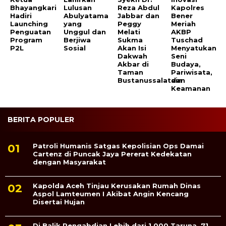
Bhayangkari
Lulusan
Reza Abdul
Kapolres
Hadiri
Abulyatama
Jabbar dan
Bener
Launching
yang
Peggy
Meriah
Penguatan
Unggul dan
Melati
AKBP
Program
Berjiwa
Sukma
Tuschad
P2L
Sosial
Akan Isi
Menyatukan
Dakwah
Seni
Akbar di
Budaya,
Taman
Pariwisata,
Bustanussalatain
dan
Keamanan
BERITA POPULER
Patroli Humanis Satgas Kepolisian Ops Damai
Cartenz di Puncak Jaya Pererat Kedekatan
dengan Masyarakat
Kapolda Aceh Tinjau Kerusakan Rumah Dinas
Aspol Lamteumen I Akibat Angin Kencang
Disertai Hujan
Di Balik Pengabdian Lebih dari 1.000 Taruna, 71