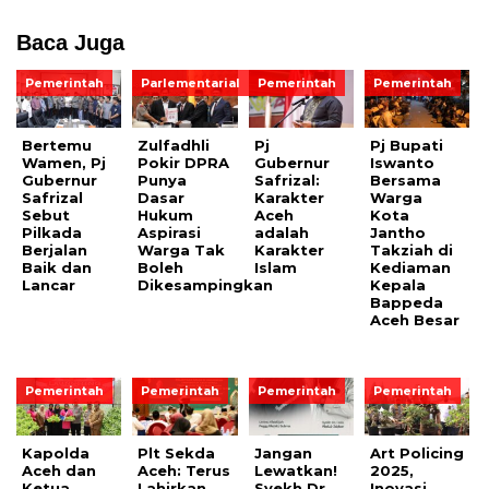
Baca Juga
Pemerintah
Parlementarial
Pemerintah
Pemerintah
Bertemu
Zulfadhli
Pj
Pj Bupati
Wamen, Pj
Pokir DPRA
Gubernur
Iswanto
Gubernur
Punya
Safrizal:
Bersama
Safrizal
Dasar
Karakter
Warga
Sebut
Hukum
Aceh
Kota
Pilkada
Aspirasi
adalah
Jantho
Berjalan
Warga Tak
Karakter
Takziah di
Baik dan
Boleh
Islam
Kediaman
Lancar
Dikesampingkan
Kepala
Bappeda
Aceh Besar
Pemerintah
Pemerintah
Pemerintah
Pemerintah
Kapolda
Plt Sekda
Jangan
Art Policing
Aceh dan
Aceh: Terus
Lewatkan!
2025,
Ketua
Lahirkan
Syekh Dr.
Inovasi