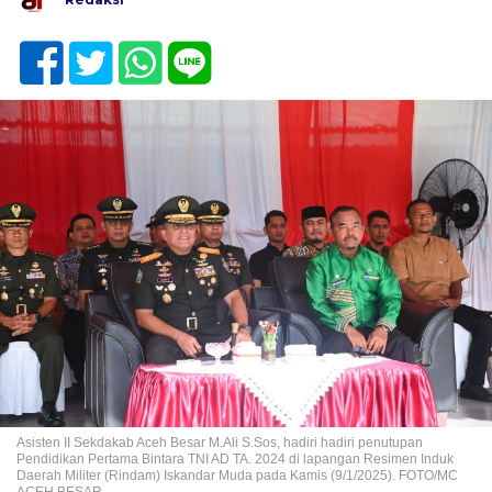
Asisten II Sekdakab Aceh Besar M.Ali S.Sos, hadiri hadiri penutupan
Pendidikan Pertama Bintara TNI AD TA. 2024 di lapangan Resimen Induk
Daerah Militer (Rindam) Iskandar Muda pada Kamis (9/1/2025). FOTO/MC