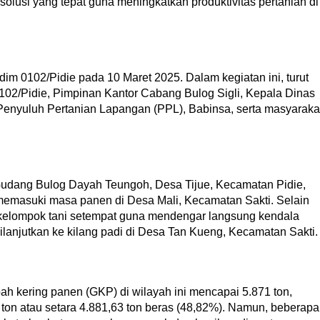
solusi yang tepat guna meningkatkan produktivitas pertanian di
im 0102/Pidie pada 10 Maret 2025. Dalam kegiatan ini, turut
102/Pidie, Pimpinan Kantor Cabang Bulog Sigli, Kepala Dinas
Penyuluh Pertanian Lapangan (PPL), Babinsa, serta masyaraka
Gudang Bulog Dayah Teungoh, Desa Tijue, Kecamatan Pidie,
memasuki masa panen di Desa Mali, Kecamatan Sakti. Selain
n kelompok tani setempat guna mendengar langsung kendala
anjutkan ke kilang padi di Desa Tan Kueng, Kecamatan Sakti.
ah kering panen (GKP) di wilayah ini mencapai 5.871 ton,
ton atau setara 4.881,63 ton beras (48,82%). Namun, beberapa