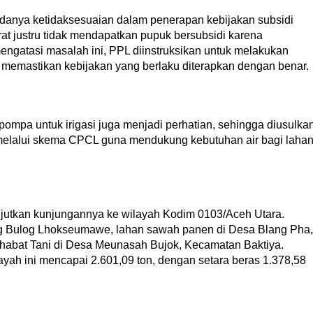
 adanya ketidaksesuaian dalam penerapan kebijakan subsidi
t justru tidak mendapatkan pupuk bersubsidi karena
ngatasi masalah ini, PPL diinstruksikan untuk melakukan
ta memastikan kebijakan yang berlaku diterapkan dengan benar.
pompa untuk irigasi juga menjadi perhatian, sehingga diusulka
melalui skema CPCL guna mendukung kebutuhan air bagi laha
jutkan kunjungannya ke wilayah Kodim 0103/Aceh Utara.
g Bulog Lhokseumawe, lahan sawah panen di Desa Blang Pha,
habat Tani di Desa Meunasah Bujok, Kecamatan Baktiya.
ayah ini mencapai 2.601,09 ton, dengan setara beras 1.378,58