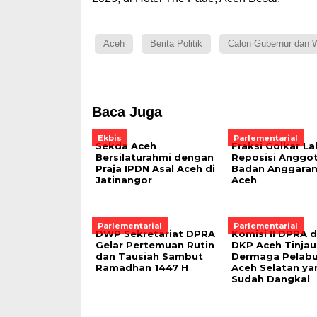
Aceh
Berita Politik
Calon Gubernur dan W
Baca Juga
Ekbis
Parlementarial
Sekda Aceh
Fraksi Golkar L
Bersilaturahmi dengan
Reposisi Anggo
Praja IPDN Asal Aceh di
Badan Anggara
Jatinangor
Aceh
Parlementarial
Parlementarial
DWP Sekretariat DPRA
Komisi II DPRA 
Gelar Pertemuan Rutin
DKP Aceh Tinjau
dan Tausiah Sambut
Dermaga Pelabu
Ramadhan 1447 H
Aceh Selatan ya
Sudah Dangkal