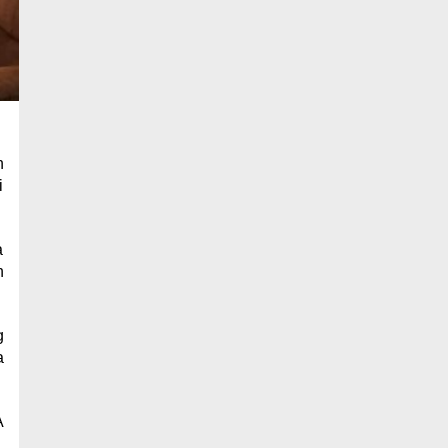
n
i
a
n
g
a
A