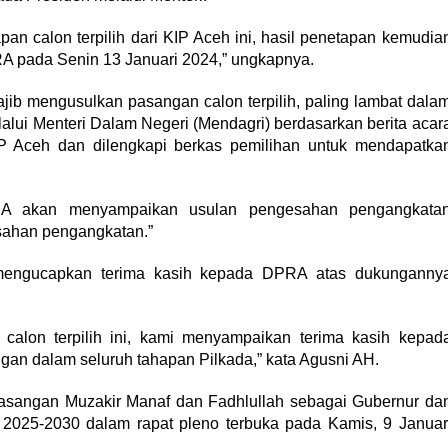
pan calon terpilih dari KIP Aceh ini, hasil penetapan kemudia
A pada Senin 13 Januari 2024,” ungkapnya.
b mengusulkan pasangan calon terpilih, paling lambat dala
elalui Menteri Dalam Negeri (Mendagri) berdasarkan berita acar
IP Aceh dan dilengkapi berkas pemilihan untuk mendapatka
DPRA akan menyampaikan usulan pengesahan pengangkata
sahan pengangkatan.”
engucapkan terima kasih kepada DPRA atas dukunganny
calon terpilih ini, kami menyampaikan terima kasih kepad
gan dalam seluruh tahapan Pilkada,” kata Agusni AH.
asangan Muzakir Manaf dan Fadhlullah sebagai Gubernur da
e 2025-2030 dalam rapat pleno terbuka pada Kamis, 9 Januar