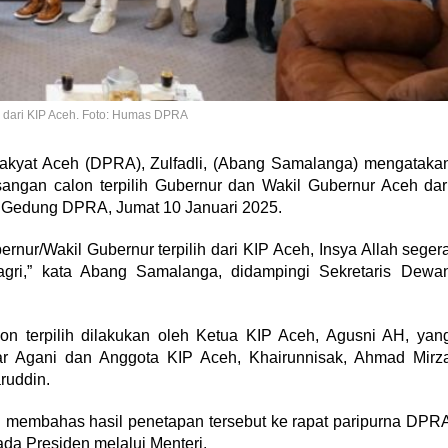
 dari KIP Aceh. Foto: Humas DPRA
kyat Aceh (DPRA), Zulfadli, (Abang Samalanga) mengataka
ngan calon terpilih Gubernur dan Wakil Gubernur Aceh dar
i Gedung DPRA, Jumat 10 Januari 2025.
nur/Wakil Gubernur terpilih dari KIP Aceh, Insya Allah seger
agri,” kata Abang Samalanga, didampingi Sekretaris Dewa
n terpilih dilakukan oleh Ketua KIP Aceh, Agusni AH, yan
ar Agani dan Anggota KIP Aceh, Khairunnisak, Ahmad Mirz
ruddin.
embahas hasil penetapan tersebut ke rapat paripurna DPR
a Presiden melalui Menteri.