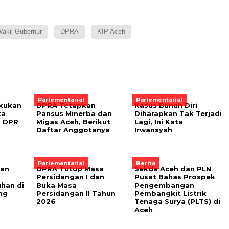
akil Gubernur
DPRA
KIP Aceh
Parlementarial
Parlementarial
akukan
DPRA Tetapkan
Kasus Bunuh Diri
ta
Pansus Minerba dan
Diharapkan Tak Terjadi
n DPR
Migas Aceh, Berikut
Lagi, Ini Kata
Daftar Anggotanya
Irwansyah
Parlementarial
Berita
dan
DPRA Tutup Masa
Sekda Aceh dan PLN
Persidangan I dan
Pusat Bahas Prospek
han di
Buka Masa
Pengembangan
ng
Persidangan II Tahun
Pembangkit Listrik
2026
Tenaga Surya (PLTS) di
Aceh